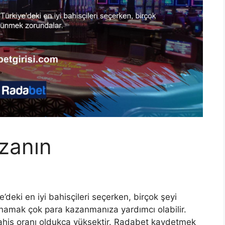
zanın
eki en iyi bahisçileri seçerken, birçok şeyi
amak çok para kazanmanıza yardımcı olabilir.
bahis oranı oldukça yüksektir. Radabet kaydetmek