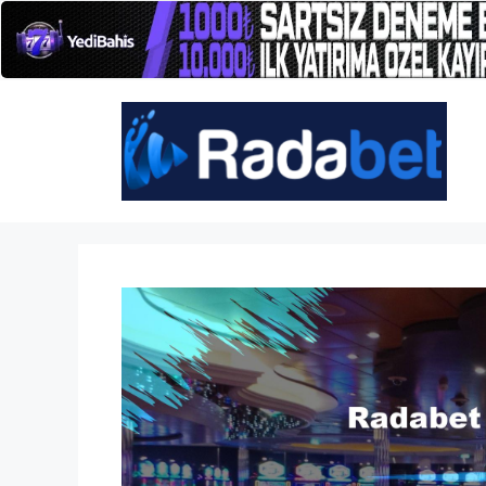
İçeriğe
atla