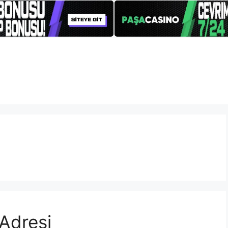
 Adresi