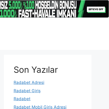
Son Yazılar
Radabet Adresi
Radabet Giriş
Radabet
Radabet Mobil Giriş Adresi