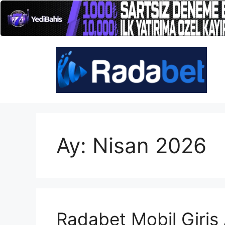
İçeriğe
atla
Ay:
Nisan 2026
Radabet Mobil Giriş