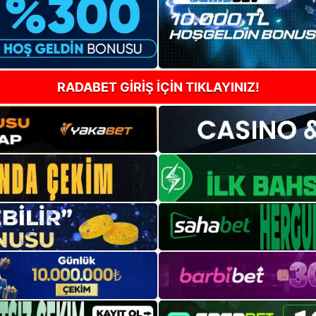
RADABET GİRİŞ İÇİN TIKLAYINIZ!