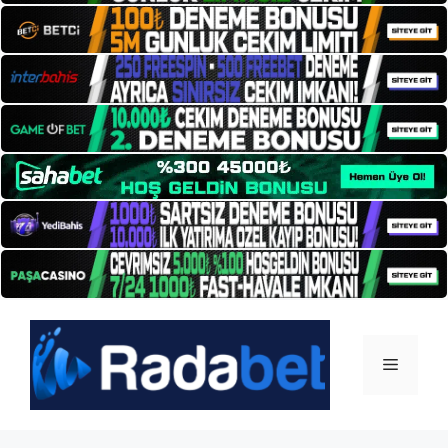
İçeriğe
atla
Menü