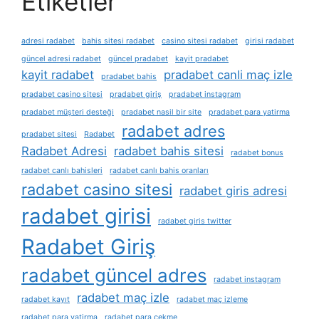
Etiketler
adresi radabet
bahis sitesi radabet
casino sitesi radabet
girisi radabet
güncel adresi radabet
güncel pradabet
kayit pradabet
kayit radabet
pradabet canli maç izle
pradabet bahis
pradabet casino sitesi
pradabet giriş
pradabet instagram
pradabet müşteri desteği
pradabet nasil bir site
pradabet para yatirma
radabet adres
pradabet sitesi
Radabet
Radabet Adresi
radabet bahis sitesi
radabet bonus
radabet canlı bahisleri
radabet canlı bahis oranları
radabet casino sitesi
radabet giris adresi
radabet girisi
radabet giris twitter
Radabet Giriş
radabet güncel adres
radabet instagram
radabet maç izle
radabet kayıt
radabet maç izleme
radabet para yatirma
radabet para çekme