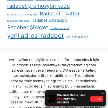
radabet promosyon kodu
Radabet Twitter
radabet tv canli maç izle
radabet whatsapp
radabet web sitesi
Radabet Şikayet
twitter radabet
yeni adresi radabet
yeni giris radabet
Avrasya'nın en büyük reklam platformunda olmak için
Microsoft Teams:
reklam@avrasyamarketing.com
adresimizden veya Telegram: @Avrasyamarketing
adresimizden irtibat kurabilirsiniz. (Tek iletişim
adreslerimiz teams / telegram ve mail adresimizdir.
Harici hiçbir iletişim adresimiz bulunmamaktadır.
Lütfen itibar etmeyiniz.) Türkiye yasalarına göre 7258
sayılı kanun uyarınca yasa dışı bahis oynamanın
cezaları mevcuttur. Şu an bulunduğunuz site hiç bir
şekilde illegal bahis oyunları oynatmıyor ve oynamaya