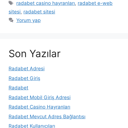
Etiketler
radabet casino hayranları
,
radabet e-web
sitesi
,
radabet sitesi
Yorum yap
Son Yazılar
Radabet Adresi
Radabet Giriş
Radabet
Radabet Mobil Giriş Adresi
Radabet Casino Hayranları
Radabet Mevcut Adres Bağlantısı
Radabet Kullanıcıları