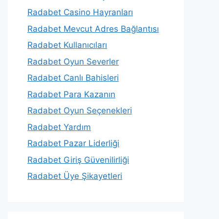
Radabet Casino Hayranları
Radabet Mevcut Adres Bağlantısı
Radabet Kullanıcıları
Radabet Oyun Severler
Radabet Canlı Bahisleri
Radabet Para Kazanın
Radabet Oyun Seçenekleri
Radabet Yardım
Radabet Pazar Liderliği
Radabet Giriş Güvenilirliği
Radabet Üye Şikayetleri