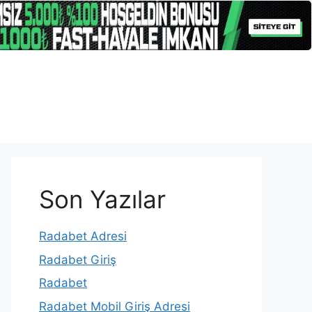
Son Yazılar
Radabet Adresi
Radabet Giriş
Radabet
Radabet Mobil Giriş Adresi