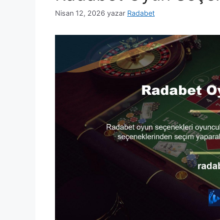
Nisan 12, 2026
yazar
Radabet