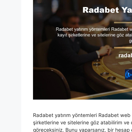
Radabet yatırım yöntemleri Radabet web sit
şirketlerine ve sitelerine göz atabilirim 
göreceksiniz. Bunu yaparsanız, bir hesap 