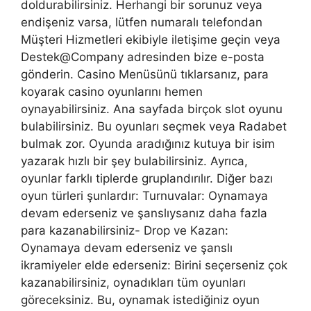
doldurabilirsiniz. Herhangi bir sorunuz veya
endişeniz varsa, lütfen numaralı telefondan
Müşteri Hizmetleri ekibiyle iletişime geçin veya
Destek@Company adresinden bize e-posta
gönderin. Casino Menüsünü tıklarsanız, para
koyarak casino oyunlarını hemen
oynayabilirsiniz. Ana sayfada birçok slot oyunu
bulabilirsiniz. Bu oyunları seçmek veya Radabet
bulmak zor. Oyunda aradığınız kutuya bir isim
yazarak hızlı bir şey bulabilirsiniz. Ayrıca,
oyunlar farklı tiplerde gruplandırılır. Diğer bazı
oyun türleri şunlardır: Turnuvalar: Oynamaya
devam ederseniz ve şanslıysanız daha fazla
para kazanabilirsiniz- Drop ve Kazan:
Oynamaya devam ederseniz ve şanslı
ikramiyeler elde ederseniz: Birini seçerseniz çok
kazanabilirsiniz, oynadıkları tüm oyunları
göreceksiniz. Bu, oynamak istediğiniz oyun