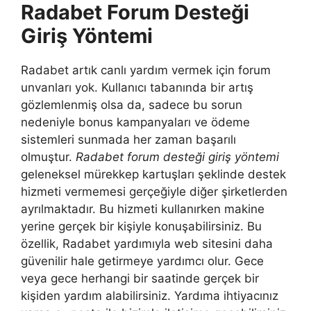
Radabet Forum Desteği
Giriş Yöntemi
Radabet artık canlı yardım vermek için forum
unvanları yok. Kullanıcı tabanında bir artış
gözlemlenmiş olsa da, sadece bu sorun
nedeniyle bonus kampanyaları ve ödeme
sistemleri sunmada her zaman başarılı
olmuştur.
Radabet forum desteği giriş yöntemi
geleneksel mürekkep kartuşları şeklinde destek
hizmeti vermemesi gerçeğiyle diğer şirketlerden
ayrılmaktadır. Bu hizmeti kullanırken makine
yerine gerçek bir kişiyle konuşabilirsiniz. Bu
özellik, Radabet yardımıyla web sitesini daha
güvenilir hale getirmeye yardımcı olur. Gece
veya gece herhangi bir saatinde gerçek bir
kişiden yardım alabilirsiniz. Yardıma ihtiyacınız