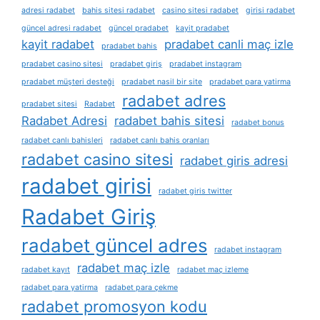
adresi radabet
bahis sitesi radabet
casino sitesi radabet
girisi radabet
güncel adresi radabet
güncel pradabet
kayit pradabet
kayit radabet
pradabet canli maç izle
pradabet bahis
pradabet casino sitesi
pradabet giriş
pradabet instagram
pradabet müşteri desteği
pradabet nasil bir site
pradabet para yatirma
radabet adres
pradabet sitesi
Radabet
Radabet Adresi
radabet bahis sitesi
radabet bonus
radabet canlı bahisleri
radabet canlı bahis oranları
radabet casino sitesi
radabet giris adresi
radabet girisi
radabet giris twitter
Radabet Giriş
radabet güncel adres
radabet instagram
radabet maç izle
radabet kayıt
radabet maç izleme
radabet para yatirma
radabet para çekme
radabet promosyon kodu