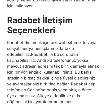
kötü şirketler bu teknolojiyi insanları kandırmak
için kullanıyor.
Radabet İletişim
Seçenekleri
Radabet dinlemek için bizi web sitemizde veya
sosyal medya hesaplarımızda takip
edebilirsiniz.Radabet ile bu sorundan
kaçınabilirsiniz. Android telefonunuz yoksa,
mevcut adresin adresini tek bir tıklamayla almak
için bir yönlendirici kullanabilirsiniz. Bu bahis
sitesinin birkaç dakika içinde üyesi olabilirsiniz
ve avantajlar sizi birbirine bağlar. Radabet cep
telefonları Casino’ya bahis yapmak için önce
üye olmalısınız. Siteye gidebilir ve giriş
düğmesini tıklayarak formu hemen