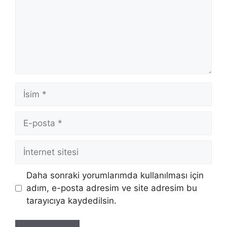
İsim
E-
posta
İnternet
sitesi
Daha sonraki yorumlarımda kullanılması için
adım, e-posta adresim ve site adresim bu
tarayıcıya kaydedilsin.