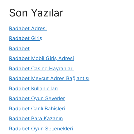
Son Yazılar
Radabet Adresi
Radabet Giriş
Radabet
Radabet Mobil Giriş Adresi
Radabet Casino Hayranları
Radabet Mevcut Adres Bağlantısı
Radabet Kullanıcıları
Radabet Oyun Severler
Radabet Canlı Bahisleri
Radabet Para Kazanın
Radabet Oyun Seçenekleri