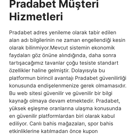
Pradabet Müşteri
Hizmetleri
Pradabet adres yenileme olarak tabir edilen
alan adı bilgilerinin ne zaman engellendiği kesin
olarak bilinmiyor.Mevcut sistemin ekonomik
faydaları göz önüne alındığında, daha sonra
tartışacağımız tavanlar çoğu tesiste standart
özellikler haline gelmiştir. Dolayısıyla bu
platformun birincil avantajı Pradabet güvenilirliği
konusunda endişelenmenize gerek olmamasıdır.
Bu web sitesi güvenilir ve güvenilir bir bilgi
kaynağı olmaya devam etmektedir. Pradabet,
yüksek eşleşme oranlarına ulaşma konusunda
en güvenilir platformlardan biri olarak kabul
ediliyor. Canlı bahis mağazaları, spor bahis
etkinliklerine katılmadan önce kupon