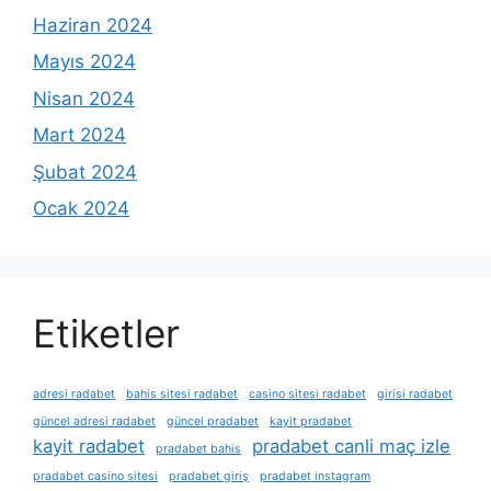
Haziran 2024
Mayıs 2024
Nisan 2024
Mart 2024
Şubat 2024
Ocak 2024
Etiketler
adresi radabet
bahis sitesi radabet
casino sitesi radabet
girisi radabet
güncel adresi radabet
güncel pradabet
kayit pradabet
kayit radabet
pradabet canli maç izle
pradabet bahis
pradabet casino sitesi
pradabet giriş
pradabet instagram