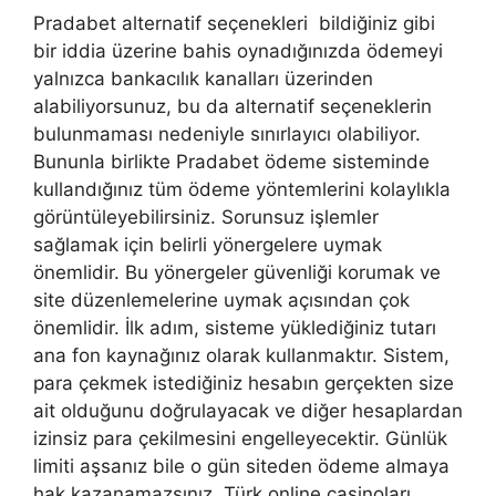
Pradabet alternatif seçenekleri bildiğiniz gibi
bir iddia üzerine bahis oynadığınızda ödemeyi
yalnızca bankacılık kanalları üzerinden
alabiliyorsunuz, bu da alternatif seçeneklerin
bulunmaması nedeniyle sınırlayıcı olabiliyor.
Bununla birlikte Pradabet ödeme sisteminde
kullandığınız tüm ödeme yöntemlerini kolaylıkla
görüntüleyebilirsiniz. Sorunsuz işlemler
sağlamak için belirli yönergelere uymak
önemlidir. Bu yönergeler güvenliği korumak ve
site düzenlemelerine uymak açısından çok
önemlidir. İlk adım, sisteme yüklediğiniz tutarı
ana fon kaynağınız olarak kullanmaktır. Sistem,
para çekmek istediğiniz hesabın gerçekten size
ait olduğunu doğrulayacak ve diğer hesaplardan
izinsiz para çekilmesini engelleyecektir. Günlük
limiti aşsanız bile o gün siteden ödeme almaya
hak kazanamazsınız. Türk online casinoları,