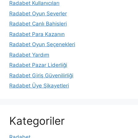
Radabet Kullanıcıları
Radabet Oyun Severler
Radabet Canlı Bahisleri
Radabet Para Kazanın
Radabet Oyun Seçenekleri
Radabet Yardım
Radabet Pazar Liderliği
Radabet Giriş Güvenilirliği
Radabet Üye Şikayetleri
Kategoriler
Radabet