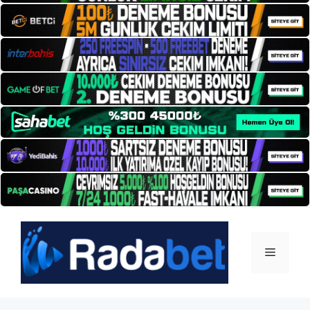
İçeriğe
atla
Menü