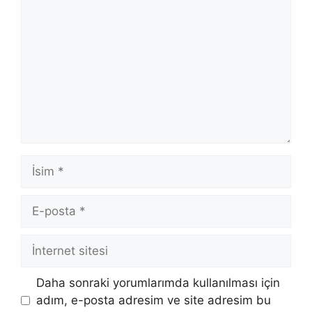
İsim
E-
posta
İnternet
sitesi
Daha sonraki yorumlarımda kullanılması için
adım, e-posta adresim ve site adresim bu