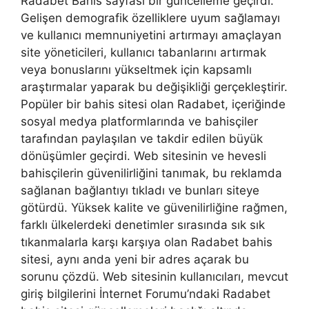
Radabet Bahis sayfası bir güncelleme geçirdi.
Gelişen demografik özelliklere uyum sağlamayı
ve kullanıcı memnuniyetini artırmayı amaçlayan
site yöneticileri, kullanıcı tabanlarını artırmak
veya bonuslarını yükseltmek için kapsamlı
araştırmalar yaparak bu değişikliği gerçekleştirir.
Popüler bir bahis sitesi olan Radabet, içeriğinde
sosyal medya platformlarında ve bahisçiler
tarafından paylaşılan ve takdir edilen büyük
dönüşümler geçirdi. Web sitesinin ve hevesli
bahisçilerin güvenilirliğini tanımak, bu reklamda
sağlanan bağlantıyı tıkladı ve bunları siteye
götürdü. Yüksek kalite ve güvenilirliğine rağmen,
farklı ülkelerdeki denetimler sırasında sık sık
tıkanmalarla karşı karşıya olan Radabet bahis
sitesi, aynı anda yeni bir adres açarak bu
sorunu çözdü. Web sitesinin kullanıcıları, mevcut
giriş bilgilerini İnternet Forumu’ndaki Radabet