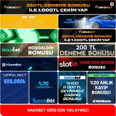
×
RADABET GİRİŞ İÇİN TIKLAYINIZ!