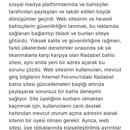
sosyal medya platformlarında ve bahisçiler
tarafından paylaşılan ve takdir edilen büyük
dönüşümler geçirdi. Web sitesinin ve hevesli
bahisçilerin güvenilirliğini tanımak, bu reklamda
sağlanan bağlantıyı tıkladı ve bunları siteye
götürdü. Yüksek kalite ve güvenilirliğine rağmen,
farklı ülkelerdeki denetimler sırasında sık sık
tıkanmalarla karşı karşıya olan Radabet bahis
sitesi, aynı anda yeni bir adres açarak bu
sorunu çözdü. Web sitesinin kullanıcıları, mevcut
giriş bilgilerini İnternet Forumu’ndaki Radabet
bahis sitesi güncellemeleri başlığı altında
paylaşarak sorunsuz bir bahis deneyimi
sağlıyor. Site üyeliğinin kurbanı olmaktan
kaçınmak için, kullanıcıların canlı destek
hattından mevcut oturum açma adresini alarak
sitenin bir üyesi olması gerekir. Ayrıca, web
sitesi, üye olduklarında kişiselleştirilmiş ayrıntılar