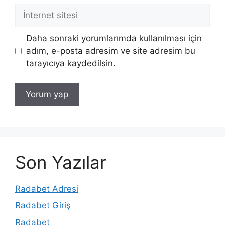
İnternet
sitesi
Daha sonraki yorumlarımda kullanılması için
adım, e-posta adresim ve site adresim bu
tarayıcıya kaydedilsin.
Son Yazılar
Radabet Adresi
Radabet Giriş
Radabet