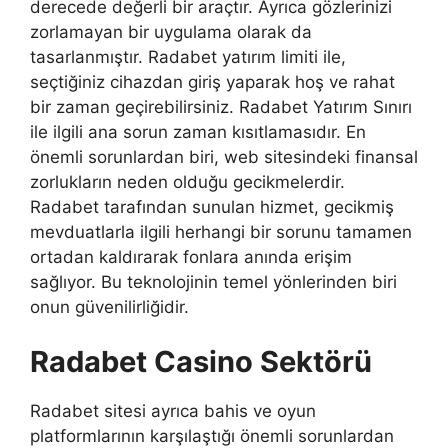
derecede değerli bir araçtır. Ayrıca gözlerinizi
zorlamayan bir uygulama olarak da
tasarlanmıştır. Radabet yatırım limiti ile,
seçtiğiniz cihazdan giriş yaparak hoş ve rahat
bir zaman geçirebilirsiniz. Radabet Yatırım Sınırı
ile ilgili ana sorun zaman kısıtlamasıdır. En
önemli sorunlardan biri, web sitesindeki finansal
zorlukların neden olduğu gecikmelerdir.
Radabet tarafından sunulan hizmet, gecikmiş
mevduatlarla ilgili herhangi bir sorunu tamamen
ortadan kaldırarak fonlara anında erişim
sağlıyor. Bu teknolojinin temel yönlerinden biri
onun güvenilirliğidir.
Radabet Casino Sektörü
Radabet sitesi ayrıca bahis ve oyun
platformlarının karşılaştığı önemli sorunlardan