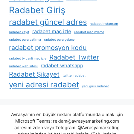
Radabet Giriş
radabet güncel adres
radabet instagram
radabet maç izle
radabet kayıt
radabet maç izleme
radabet para yatirma
radabet para çekme
radabet promosyon kodu
Radabet Twitter
radabet tv canli maç izle
radabet whatsapp
radabet web sitesi
Radabet Şikayet
twitter radabet
yeni adresi radabet
yeni giris radabet
Avrasya'nın en büyük reklam platformunda olmak için
Microsoft Teams:
reklam@avrasyamarketing.com
adresimizden veya Telegram: @Avrasyamarketing