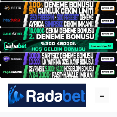
İçeriğe
atla
Menü