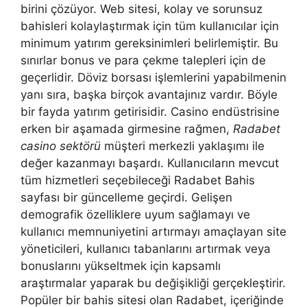
birini çözüyor. Web sitesi, kolay ve sorunsuz
bahisleri kolaylaştırmak için tüm kullanıcılar için
minimum yatırım gereksinimleri belirlemiştir. Bu
sınırlar bonus ve para çekme talepleri için de
geçerlidir. Döviz borsası işlemlerini yapabilmenin
yanı sıra, başka birçok avantajınız vardır. Böyle
bir fayda yatırım getirisidir. Casino endüstrisine
erken bir aşamada girmesine rağmen,
Radabet
casino sektörü
müşteri merkezli yaklaşımı ile
değer kazanmayı başardı. Kullanıcıların mevcut
tüm hizmetleri seçebileceği Radabet Bahis
sayfası bir güncelleme geçirdi. Gelişen
demografik özelliklere uyum sağlamayı ve
kullanıcı memnuniyetini artırmayı amaçlayan site
yöneticileri, kullanıcı tabanlarını artırmak veya
bonuslarını yükseltmek için kapsamlı
araştırmalar yaparak bu değişikliği gerçekleştirir.
Popüler bir bahis sitesi olan Radabet, içeriğinde