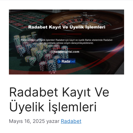
Radabet Kayıt Ve
Üyelik İşlemleri
Mayıs 16, 2025
yazar
Radabet