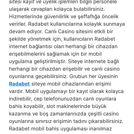
sitesi kayıt ve üyelik i̇şlemleri
bilgili personele
ulaşarak cevapları kolayca bulabilirsiniz.
Hizmetlerinde güvenilirlik ve şeffaflığa öncelik
verirler. Radabet kullanıcılarına kolaylık sunmaya
devam ediyor. Canlı Casino sitesini etkili bir
şekilde yönetmek için, kullanıcıların Radabet
internet bağlantısı olan herhangi bir cihazdan
erişebilmelerini sağlamak için bir mobil
uygulama geliştirilmiştir. Siteye internete bağlı
herhangi bir cihazdan erişebilir ve canlı casino
oyunlarına geçebilirsiniz. Grubun her üyesinin
Radabet
siteye mobil cihazlarından erişimi
vardır. Mobil uygulamayı bir kayıt olarak kolayca
indirebilir, cep telefonunuzdan canlı oyunlara
bahis koyabilir, slot makinelerinde büyük
kazanma ve boş zamanlarınızda çeşitli casino
oyunlarına sınırsız erişimin tadını çıkarabilirsiniz.
Radabet mobil bahis uygulaması inanılmaz