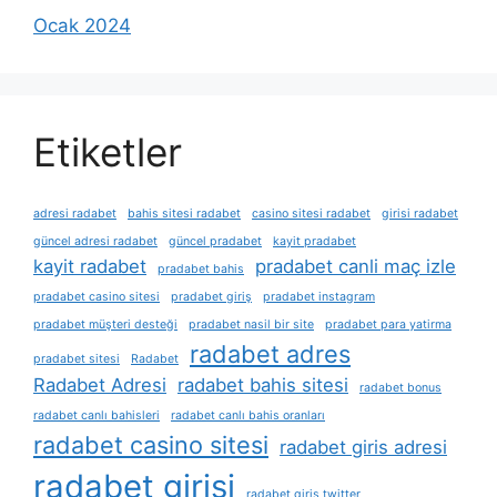
Ocak 2024
Etiketler
adresi radabet
bahis sitesi radabet
casino sitesi radabet
girisi radabet
güncel adresi radabet
güncel pradabet
kayit pradabet
kayit radabet
pradabet canli maç izle
pradabet bahis
pradabet casino sitesi
pradabet giriş
pradabet instagram
pradabet müşteri desteği
pradabet nasil bir site
pradabet para yatirma
radabet adres
pradabet sitesi
Radabet
Radabet Adresi
radabet bahis sitesi
radabet bonus
radabet canlı bahisleri
radabet canlı bahis oranları
radabet casino sitesi
radabet giris adresi
radabet girisi
radabet giris twitter