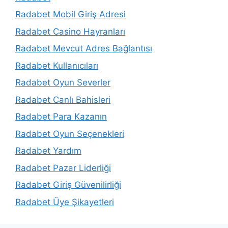
Radabet Mobil Giriş Adresi
Radabet Casino Hayranları
Radabet Mevcut Adres Bağlantısı
Radabet Kullanıcıları
Radabet Oyun Severler
Radabet Canlı Bahisleri
Radabet Para Kazanın
Radabet Oyun Seçenekleri
Radabet Yardım
Radabet Pazar Liderliği
Radabet Giriş Güvenilirliği
Radabet Üye Şikayetleri