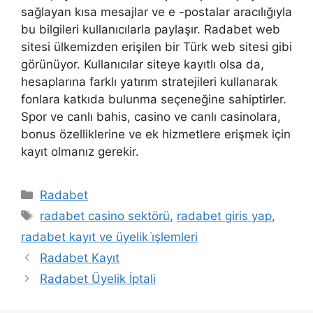
sağlayan kısa mesajlar ve e -postalar aracılığıyla
bu bilgileri kullanıcılarla paylaşır. Radabet web
sitesi ülkemizden erişilen bir Türk web sitesi gibi
görünüyor. Kullanıcılar siteye kayıtlı olsa da,
hesaplarına farklı yatırım stratejileri kullanarak
fonlara katkıda bulunma seçeneğine sahiptirler.
Spor ve canlı bahis, casino ve canlı casinolara,
bonus özelliklerine ve ek hizmetlere erişmek için
kayıt olmanız gerekir.
Kategoriler
Radabet
Etiketler
radabet casino sektörü
,
radabet giris yap
,
radabet kayıt ve üyelik i̇şlemleri
Radabet Kayıt
Radabet Üyelik İptali