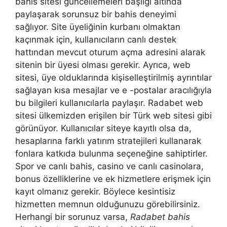
bahis sitesi güncellemeleri başlığı altında
paylaşarak sorunsuz bir bahis deneyimi
sağlıyor. Site üyeliğinin kurbanı olmaktan
kaçınmak için, kullanıcıların canlı destek
hattından mevcut oturum açma adresini alarak
sitenin bir üyesi olması gerekir. Ayrıca, web
sitesi, üye olduklarında kişiselleştirilmiş ayrıntılar
sağlayan kısa mesajlar ve e -postalar aracılığıyla
bu bilgileri kullanıcılarla paylaşır. Radabet web
sitesi ülkemizden erişilen bir Türk web sitesi gibi
görünüyor. Kullanıcılar siteye kayıtlı olsa da,
hesaplarına farklı yatırım stratejileri kullanarak
fonlara katkıda bulunma seçeneğine sahiptirler.
Spor ve canlı bahis, casino ve canlı casinolara,
bonus özelliklerine ve ek hizmetlere erişmek için
kayıt olmanız gerekir. Böylece kesintisiz
hizmetten memnun olduğunuzu görebilirsiniz.
Herhangi bir sorunuz varsa,
Radabet bahis