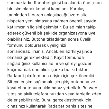
sunmaktadır. Radabet girişi bu alanda öne çıkan
bir isim olarak kendini kanıtladı. Kuruluş
tarihinden itibaren anlaşılacağı üzere site
nispeten yeni olmasına rağmen önemli sayıda
katılımcının ilgisini çekmiştir. Bu adımları takip
ederek güvenli bir şekilde organizasyona üye
olabilirsiniz. Butona tıkladıktan sonra üyelik
formunu doldurarak üyeliğinizi
sonlandırabilirsiniz. Ancak en az 18 yaşında
olmanız gerekmektedir. Kayıt formunda
sağladığınız kullanıcı adını ve şifreyi gözden
kaçırmamak önemlidir çünkü bu iki faktör
Radabet platformuna erişim için çok önemlidir.
Siteye erişim sağlamak için giriş butonuna ve
kayıt ol butonuna tıklamanız yeterlidir. Bu web
sitesine akıllı telefonunuzdan veya tabletinizden
de erişebilirsiniz. Bunu gerçekleştirmek için
cihazınızı kullanarak Radabet bahis sitesine