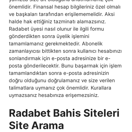
önemlidir. Finansal hesap bilgileriniz özel olmalı
ve başkaları tarafından erişilememelidir. Aksi
halde hak ettiğiniz tazminatı alamazsınız.
Radabet üyesi nasıl olunur ile ilgili formu
gönderdikten sonra üyelik işlemini
tamamlamanız gerekmektedir. Abonelik
zamanlayıcısı bittikten sonra kullanıcı hesabınızı
sonlandırmak için e-posta adresinize bir e-
posta gönderilecektir. Bunu başarmak için işlem
tamamlandıktan sonra e-posta adresinizin
doğru olduğunu doğrulamanız ve size verilen
talimatlara uymanız çok önemlidir. Kurallara
uymazsanız hesabınıza erişemezsiniz.
Radabet Bahis Siteleri
Site Arama