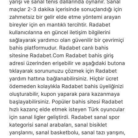
yarışı ve sanal tenis dallarında oynanır. Sanal
maçlar 2-3 dakika içerisinde sonuçlandığı için
zahmetsiz bir gelir elde etme yöntemi arayan
bireyler için en mantıklı tercihtir. Radabet
kullanıcılarına en güncel iletişim bilgilerini
sağlayarak yardımcı olan güvenilir bir çevrimiçi
bahis platformudur. Radabet canlı bahis
sitesine Radabet.Com Radabet bahis giriş
adresi üzerinden erişebilir ve aşağıdaki butona
tıklayarak sorununuzu çözmek için Radabet
yardım hattına bağlanabilirsiniz. Hiçbir ücret
ödemeden kolaylıkla Radabet bahis üyeliğinizi
oluşturabilir, kupon yaparak para kazanmaya
başlayabilirsiniz. Popüler bahis sitesi Radabet
hızlı kazanç elde etmek isteyen Türk oyuncular
için sanal ligler geliştirdi. Radabet sanal spor
kategorisi sanal arabaları, sanal bisiklet
yarışlarını, sanal basketbolu, sanal tazı yarışını,