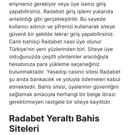
erişmeniz gerekiyor veya üye iseniz giriş
yapabilirsiniz. Radabet giriş işlemi yukarıda
anlatıldığı gibi gerçekleştirilir. Bu sayede
kullanıcı adınızı ve şifrenizi kullanarak siteye
güvenli bir şekilde tekrar giriş yapabilirsiniz.
Canlı bahisçi Radabet nasıl üye olunur
Türkiye’nin yeni yüzlerinden biri. Siteye üye
olduğunuzda çeşitli yöntemler aracılığıyla
hesabınıza para yükleme seçeneğiniz
bulunmaktadır. Yasadışı casino sitesi Radabet
şu anda bankacılık ve yoluyla ödemeleri kabul
etmektedir. Bahis sitesi, üyelerinin güvenliğini
sağlamak amacıyla herhangi bir belge ibrazı
gerektirmeyen rastgele bir siteye kayıtlıdır.
Radabet Yeraltı Bahis
Siteleri