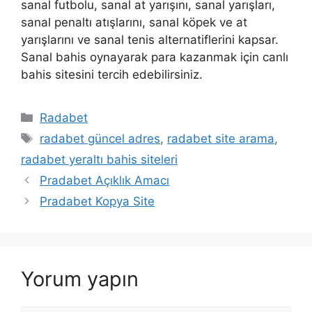
sanal futbolu, sanal at yarışını, sanal yarışları,
sanal penaltı atışlarını, sanal köpek ve at
yarışlarını ve sanal tenis alternatiflerini kapsar.
Sanal bahis oynayarak para kazanmak için canlı
bahis sitesini tercih edebilirsiniz.
Kategoriler
Radabet
Etiketler
radabet güncel adres
,
radabet site arama
,
radabet yeraltı bahis siteleri
Pradabet Açıklık Amacı
Pradabet Kopya Site
Yorum yapın