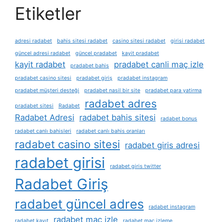
Etiketler
adresi radabet
bahis sitesi radabet
casino sitesi radabet
girisi radabet
güncel adresi radabet
güncel pradabet
kayit pradabet
kayit radabet
pradabet canli maç izle
pradabet bahis
pradabet casino sitesi
pradabet giriş
pradabet instagram
pradabet müşteri desteği
pradabet nasil bir site
pradabet para yatirma
radabet adres
pradabet sitesi
Radabet
Radabet Adresi
radabet bahis sitesi
radabet bonus
radabet canlı bahisleri
radabet canlı bahis oranları
radabet casino sitesi
radabet giris adresi
radabet girisi
radabet giris twitter
Radabet Giriş
radabet güncel adres
radabet instagram
radabet maç izle
radabet kayıt
radabet maç izleme