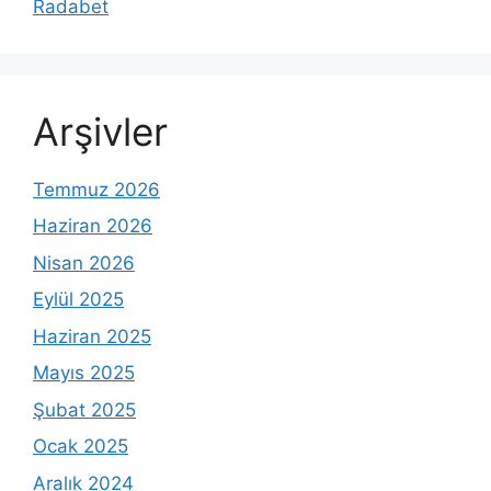
Radabet
Arşivler
Temmuz 2026
Haziran 2026
Nisan 2026
Eylül 2025
Haziran 2025
Mayıs 2025
Şubat 2025
Ocak 2025
Aralık 2024