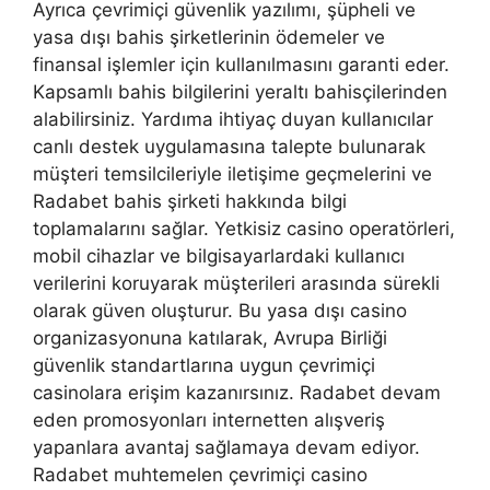
Ayrıca çevrimiçi güvenlik yazılımı, şüpheli ve
yasa dışı bahis şirketlerinin ödemeler ve
finansal işlemler için kullanılmasını garanti eder.
Kapsamlı bahis bilgilerini yeraltı bahisçilerinden
alabilirsiniz. Yardıma ihtiyaç duyan kullanıcılar
canlı destek uygulamasına talepte bulunarak
müşteri temsilcileriyle iletişime geçmelerini ve
Radabet bahis şirketi hakkında bilgi
toplamalarını sağlar. Yetkisiz casino operatörleri,
mobil cihazlar ve bilgisayarlardaki kullanıcı
verilerini koruyarak müşterileri arasında sürekli
olarak güven oluşturur. Bu yasa dışı casino
organizasyonuna katılarak, Avrupa Birliği
güvenlik standartlarına uygun çevrimiçi
casinolara erişim kazanırsınız. Radabet devam
eden promosyonları internetten alışveriş
yapanlara avantaj sağlamaya devam ediyor.
Radabet muhtemelen çevrimiçi casino