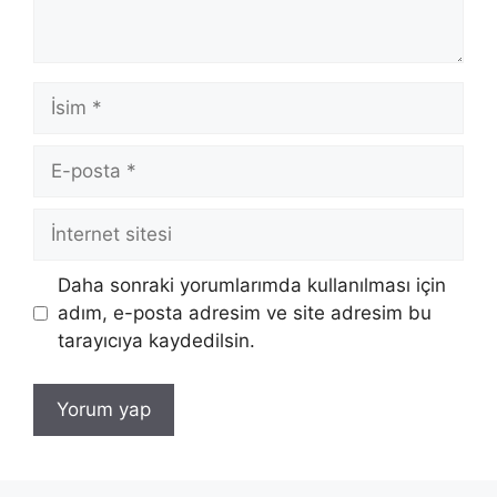
İsim
E-
posta
İnternet
sitesi
Daha sonraki yorumlarımda kullanılması için
adım, e-posta adresim ve site adresim bu
tarayıcıya kaydedilsin.