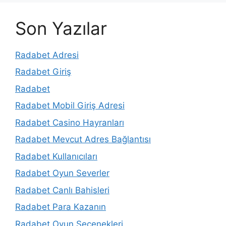
Son Yazılar
Radabet Adresi
Radabet Giriş
Radabet
Radabet Mobil Giriş Adresi
Radabet Casino Hayranları
Radabet Mevcut Adres Bağlantısı
Radabet Kullanıcıları
Radabet Oyun Severler
Radabet Canlı Bahisleri
Radabet Para Kazanın
Radabet Oyun Seçenekleri