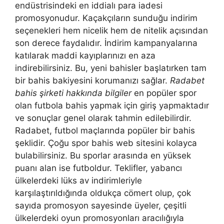
endüstrisindeki en iddialı para iadesi
promosyonudur. Kaçakçıların sunduğu indirim
seçenekleri hem nicelik hem de nitelik açısından
son derece faydalıdır. İndirim kampanyalarına
katılarak maddi kayıplarınızı en aza
indirebilirsiniz. Bu, yeni bahisler başlatırken tam
bir bahis bakiyesini korumanızı sağlar.
Radabet
bahis şirketi hakkında bilgiler
en popüler spor
olan futbola bahis yapmak için giriş yapmaktadır
ve sonuçlar genel olarak tahmin edilebilirdir.
Radabet, futbol maçlarında popüler bir bahis
şeklidir. Çoğu spor bahis web sitesini kolayca
bulabilirsiniz. Bu sporlar arasında en yüksek
puanı alan ise futboldur. Teklifler, yabancı
ülkelerdeki lüks av indirimleriyle
karşılaştırıldığında oldukça cömert olup, çok
sayıda promosyon sayesinde üyeler, çeşitli
ülkelerdeki oyun promosyonları aracılığıyla