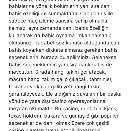
bahislerine yönelik bölümlerin yanı sıra canlı
bahis özelliği de sunmaktadır. Canlı bahis ile
sadece maç izleme şansına sahip olmakla
kalmaz, aynı zamanda canlı bahis özelliğini
kullanarak da bahis oynama imkanına sahip
olursunuz. Radabet söz konusu olduğunda canlı
bahis koyarken dikkate almanız gereken bahis
seçeneklerini burada bulabilirsiniz. Geleneksel
bahis seçeneklerinin yanı sıra canlı bahis de
mevcuttur. Sırada hangi takım gol atacak,
maçtan hangi takım galip çıkacak, tahminler,
tekrarlar ve kalan galibiyeti hangi takım
garantileyecek. Ele aldığımız davaların bir başka
yönü de yasa dışı casino operasyonlarına
meydan okumaktır. Bu casino, rulet, blackjack,
texas hold’em, bakara ve gümüş 3 gibi popüler
seçenekler de dahil olmak üzere çok çeşitli
casino oyunları sunar. Mobil cihazlar ve