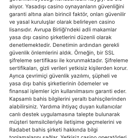
alıyor. Yasadışı casino oynayanların güvenliğini
garanti altına alan birincil faktör, onları güvenilir
ve yasal kuruluşlar olarak belirleyen casino
lisansıdır. Avrupa Birliği’ndeki adli makamlar
yasa dışı casino şirketlerini düzenli olarak
denetlemektedir. Denetimin ardından gerekli
güvenlik önlemlerini aldık. Örneğin, bir SSL
şifreleme sertifikası ile korunmaktadır. Şifreleme
sertifikaları, gizli verileri yetkisiz kişilerden korur.
Ayrıca çevrimiçi güvenlik yazılımı, şüpheli ve
yasa dışı bahis şirketlerinin ödemeler ve
finansal işlemler için kullanılmasını garanti eder.
Kapsamlı bahis bilgilerini yeraltı bahisçilerinden
alabilirsiniz. Yardıma ihtiyaç duyan kullanıcılar
canlı destek uygulamasına talepte bulunarak
müşteri temsilcileriyle iletişime geçmelerini ve
Radabet bahis şirketi hakkında bilgi
toplamalarını sağlar. Yetkisiz casino operatörleri,