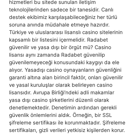
hizmetleri bu sitede sunulan iletişim
teknolojilerinden sadece bir tanesidir. Canlı
destek ekibimiz karşılaşabileceğiniz her türlü
soruna anında müdahale etmeye hazırdır.
Türkiye ve uluslararası lisanslı casino sitelerinin
kapsamlı bir listesini içermelidir. Radabet
güvenilir ve yasa dışı bir örgüt mü? Casino
lisansı aynı zamanda Radabet güvenilip
güvenilemeyeceği konusundaki kaygıyı da ele
alıyor. Yasadışı casino oynayanların güvenliğini
garanti altına alan birincil faktör, onları güvenilir
ve yasal kuruluşlar olarak belirleyen casino
lisansıdır. Avrupa Birliği’ndeki adli makamlar
yasa dışı casino şirketlerini düzenli olarak
denetlemektedir. Denetimin ardından gerekli
güvenlik önlemlerini aldık. Örneğin, bir SSL
şifreleme sertifikası ile korunmaktadır. Şifreleme
sertifikaları, gizli verileri yetkisiz kişilerden korur.