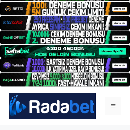
İçeriğe
atla
Menü