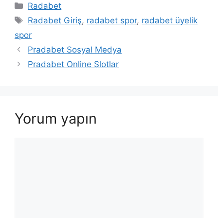
Kategoriler
Radabet
Etiketler
Radabet Giriş
,
radabet spor
,
radabet üyelik
spor
Pradabet Sosyal Medya
Pradabet Online Slotlar
Yorum yapın
Yorum