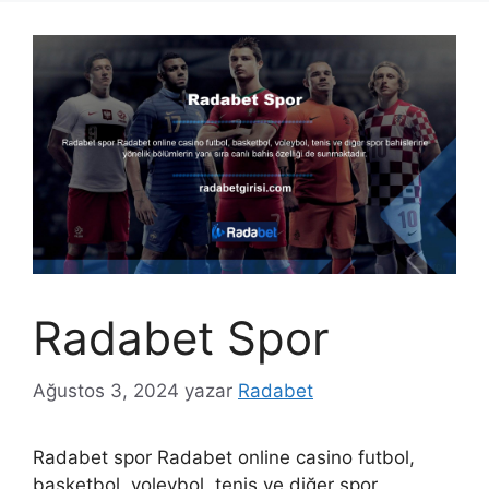
Radabet Spor
Ağustos 3, 2024
yazar
Radabet
Radabet spor Radabet online casino futbol, ​​
basketbol, ​​voleybol, tenis ve diğer spor