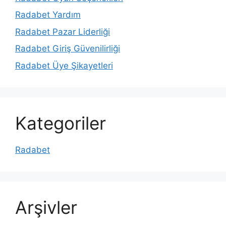
Radabet Yardım
Radabet Pazar Liderliği
Radabet Giriş Güvenilirliği
Radabet Üye Şikayetleri
Kategoriler
Radabet
Arşivler