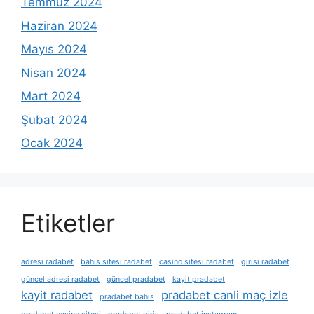
Temmuz 2024
Haziran 2024
Mayıs 2024
Nisan 2024
Mart 2024
Şubat 2024
Ocak 2024
Etiketler
adresi radabet
bahis sitesi radabet
casino sitesi radabet
girisi radabet
güncel adresi radabet
güncel pradabet
kayit pradabet
kayit radabet
pradabet canli maç izle
pradabet bahis