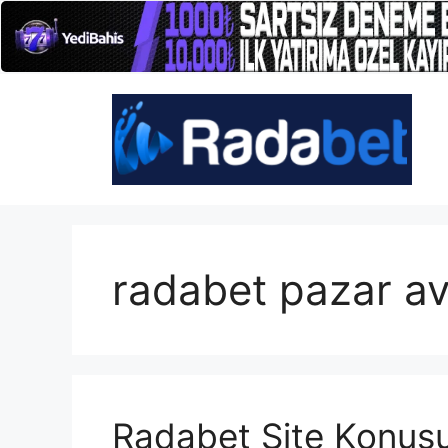
İçeriğe
atla
radabet pazar av
Radabet Site Konus