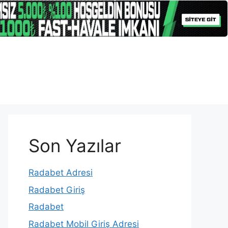
Son Yazılar
Radabet Adresi
Radabet Giriş
Radabet
Radabet Mobil Giriş Adresi