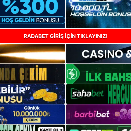
RADABET GİRİŞ İÇİN TIKLAYINIZ!