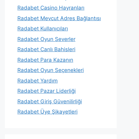
Radabet Casino Hayranları
Radabet Mevcut Adres Bağlantısı
Radabet Kullanıcıları
Radabet Oyun Severler
Radabet Canlı Bahisleri
Radabet Para Kazanın
Radabet Oyun Seçenekleri
Radabet Yardım
Radabet Pazar Liderliği
Radabet Giriş Güvenilirliği
Radabet Üye Şikayetleri