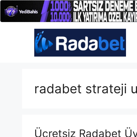
İçeriğe
atla
radabet strateji
Ücretsiz Radabet Üy