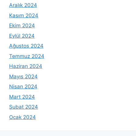
Aralık 2024
Kasım 2024
Ekim 2024
Eylül 2024
Ağustos 2024
Temmuz 2024
Haziran 2024
Mayıs 2024
Nisan 2024
Mart 2024
Şubat 2024
Ocak 2024