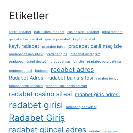
Etiketler
adresi radabet
bahis sitesi radabet
casino sitesi radabet
girisi radabet
güncel adresi radabet
güncel pradabet
kayit pradabet
kayit radabet
pradabet canli maç izle
pradabet bahis
pradabet casino sitesi
pradabet giriş
pradabet instagram
pradabet müşteri desteği
pradabet nasil bir site
pradabet para yatirma
radabet adres
pradabet sitesi
Radabet
Radabet Adresi
radabet bahis sitesi
radabet bonus
radabet canlı bahisleri
radabet canlı bahis oranları
radabet casino sitesi
radabet giris adresi
radabet girisi
radabet giris twitter
Radabet Giriş
radabet güncel adres
radabet instagram