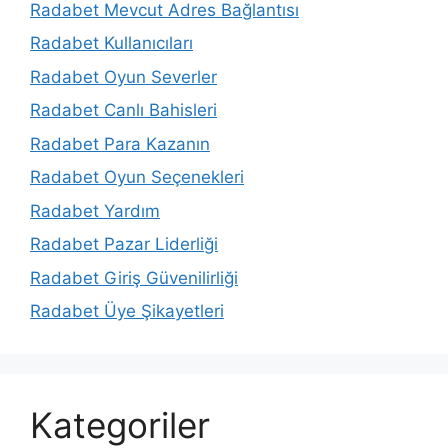
Radabet Mevcut Adres Bağlantısı
Radabet Kullanıcıları
Radabet Oyun Severler
Radabet Canlı Bahisleri
Radabet Para Kazanın
Radabet Oyun Seçenekleri
Radabet Yardım
Radabet Pazar Liderliği
Radabet Giriş Güvenilirliği
Radabet Üye Şikayetleri
Kategoriler