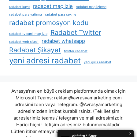
radabet maç izle
radabet kayıt
radabet maç izleme
radabet para yatirma
radabet para çekme
radabet promosyon kodu
Radabet Twitter
radabet tv canli maç izle
radabet whatsapp
radabet web sitesi
Radabet Şikayet
twitter radabet
yeni adresi radabet
yeni giris radabet
Avrasya'nın en büyük reklam platformunda olmak için
Microsoft Teams:
reklam@avrasyamarketing.com
adresimizden veya Telegram: @Avrasyamarketing
adresimizden irtibat kurabilirsiniz. (Tek iletişim
adreslerimiz teams / telegram ve mail adresimizdir.
Harici hiçbir iletişim adresimiz bulunmamaktadır.
Lütfen itibar etmeyiniz.) Türkiye yasalarına göre 7258