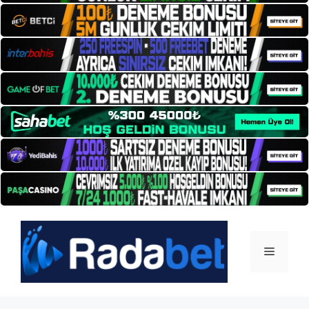
İçeriğe
atla
Menü