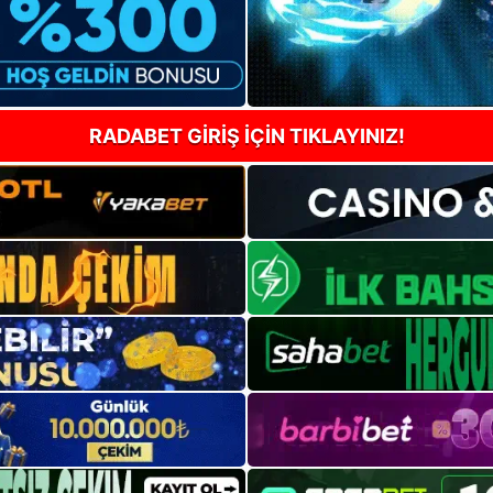
RADABET GİRİŞ İÇİN TIKLAYINIZ!