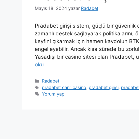
Mayıs 18, 2024
yazar
Radabet
Pradabet girişi sistem, güçlü bir güvenlik d
zamanlı destek sağlayarak politikalarını, ö
keyfini çıkarmak için hemen kaydolun BTK, 
engelleyebilir. Ancak kısa sürede bu zorluk
Yasadışı bir casino sitesi olan Pradabet, 
oku
Kategoriler
Radabet
Etiketler
pradabet canlı casino
,
pradabet girişi
,
pradabe
Yorum yap