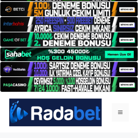
İçeriğe
atla
Menü