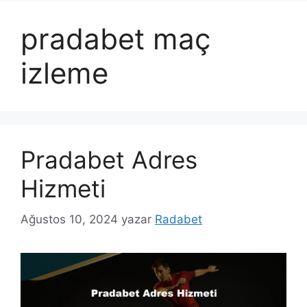
pradabet maç
izleme
Pradabet Adres
Hizmeti
Ağustos 10, 2024
yazar
Radabet