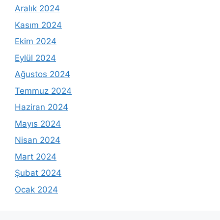
Aralık 2024
Kasım 2024
Ekim 2024
Eylül 2024
Ağustos 2024
Temmuz 2024
Haziran 2024
Mayıs 2024
Nisan 2024
Mart 2024
Şubat 2024
Ocak 2024