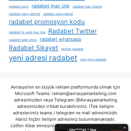
radabet maç izle
radabet kayıt
radabet maç izleme
radabet para yatirma
radabet para çekme
radabet promosyon kodu
Radabet Twitter
radabet tv canli maç izle
radabet whatsapp
radabet web sitesi
Radabet Şikayet
twitter radabet
yeni adresi radabet
yeni giris radabet
Avrasya'nın en büyük reklam platformunda olmak için
Microsoft Teams:
reklam@avrasyamarketing.com
adresimizden veya Telegram: @Avrasyamarketing
adresimizden irtibat kurabilirsiniz. (Tek iletişim
adreslerimiz teams / telegram ve mail adresimizdir.
Harici hiçbir iletişim adresimiz bulunmamaktadır.
Lütfen itibar etmeyiniz.) Türkiye yasalarına göre 7258