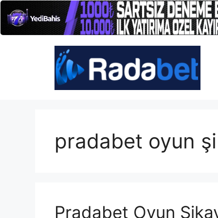
İçeriğe
atla
pradabet oyun şi
Pradabet Oyun Şikay