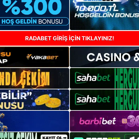
RADABET GİRİŞ İÇİN TIKLAYINIZ!