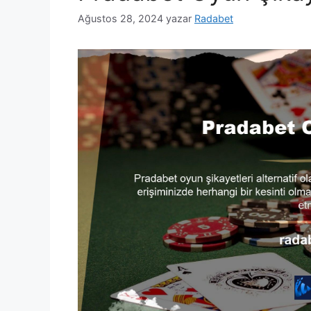
Ağustos 28, 2024
yazar
Radabet