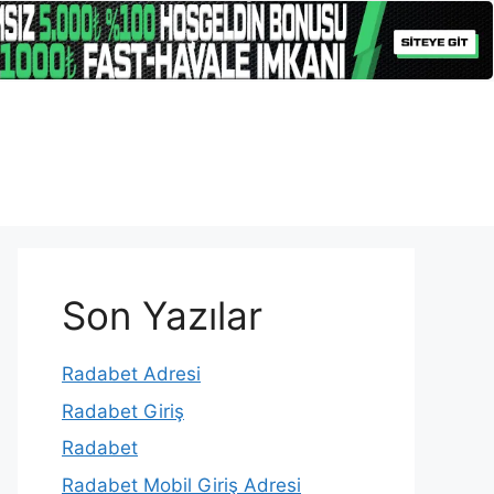
Son Yazılar
Radabet Adresi
Radabet Giriş
Radabet
Radabet Mobil Giriş Adresi