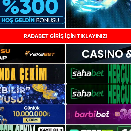
RADABET GİRİŞ İÇİN TIKLAYINIZ!