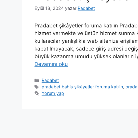
Eylül 18, 2024
yazar
Radabet
Pradabet şikâyetler foruma katılın Pradabet
hizmet vermekte ve üstün hizmet sunma k
kullanıcılar yanlışlıkla web sitenize eriş
kapatılmayacak, sadece giriş adresi değişt
büyük kazanma umudu yüksek olanların iyi
Devamını oku
Kategoriler
Radabet
Etiketler
pradabet bahis şikâyetler foruma katılın
,
pradab
Yorum yap