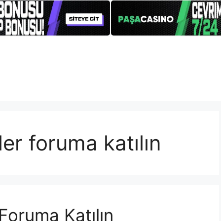
er foruma katılın
Foruma Katılın