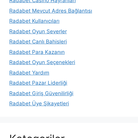
Radabet Casino Hayranları
Radabet Mevcut Adres Bağlantısı
Radabet Kullanıcıları
Radabet Oyun Severler
Radabet Canlı Bahisleri
Radabet Para Kazanın
Radabet Oyun Seçenekleri
Radabet Yardım
Radabet Pazar Liderliği
Radabet Giriş Güvenilirliği
Radabet Üye Şikayetleri