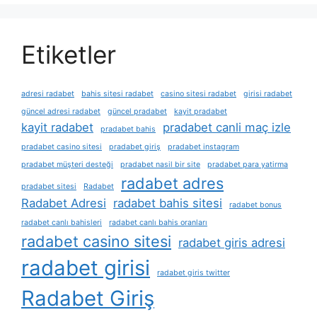
Etiketler
adresi radabet
bahis sitesi radabet
casino sitesi radabet
girisi radabet
güncel adresi radabet
güncel pradabet
kayit pradabet
kayit radabet
pradabet canli maç izle
pradabet bahis
pradabet casino sitesi
pradabet giriş
pradabet instagram
pradabet müşteri desteği
pradabet nasil bir site
pradabet para yatirma
radabet adres
pradabet sitesi
Radabet
Radabet Adresi
radabet bahis sitesi
radabet bonus
radabet canlı bahisleri
radabet canlı bahis oranları
radabet casino sitesi
radabet giris adresi
radabet girisi
radabet giris twitter
Radabet Giriş