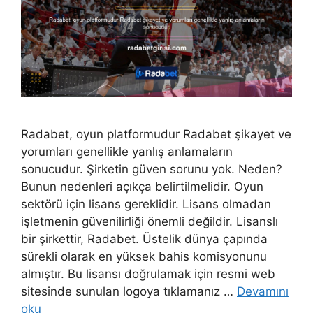
Radabet, oyun platformudur Radabet şikayet ve
yorumları genellikle yanlış anlamaların
sonucudur. Şirketin güven sorunu yok. Neden?
Bunun nedenleri açıkça belirtilmelidir. Oyun
sektörü için lisans gereklidir. Lisans olmadan
işletmenin güvenilirliği önemli değildir. Lisanslı
bir şirkettir, Radabet. Üstelik dünya çapında
sürekli olarak en yüksek bahis komisyonunu
almıştır. Bu lisansı doğrulamak için resmi web
sitesinde sunulan logoya tıklamanız …
Devamını
oku