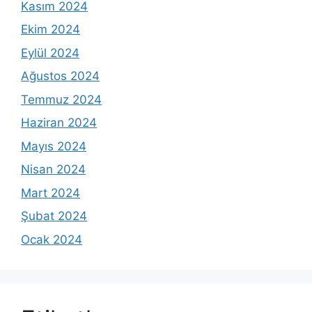
Kasım 2024
Ekim 2024
Eylül 2024
Ağustos 2024
Temmuz 2024
Haziran 2024
Mayıs 2024
Nisan 2024
Mart 2024
Şubat 2024
Ocak 2024