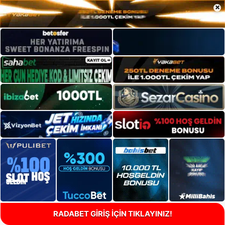
×
RADABET GİRİŞ İÇİN TIKLAYINIZ!