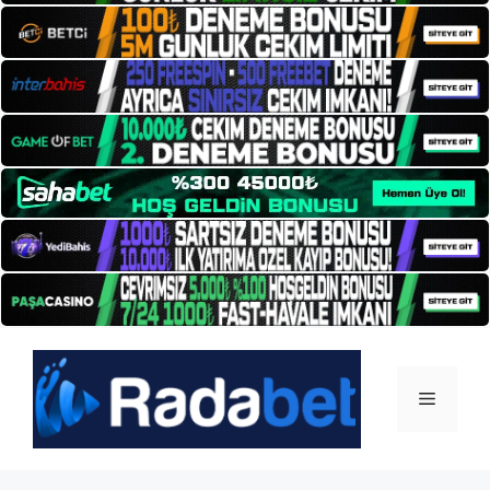
İçeriğe
atla
Menü