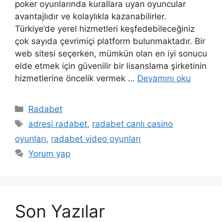
poker oyunlarında kurallara uyan oyuncular
avantajlıdır ve kolaylıkla kazanabilirler.
Türkiye’de yerel hizmetleri keşfedebileceğiniz
çok sayıda çevrimiçi platform bulunmaktadır. Bir
web sitesi seçerken, mümkün olan en iyi sonucu
elde etmek için güvenilir bir lisanslama şirketinin
hizmetlerine öncelik vermek …
Devamını oku
Kategoriler
Radabet
Etiketler
adresi radabet
,
radabet canlı casino
oyunları
,
radabet video oyunları
Yorum yap
Son Yazılar