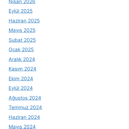
Nisan 2026
Eylül 2025
Haziran 2025
Mayıs 2025
Şubat 2025
Ocak 2025
Aralık 2024
Kasım 2024
Ekim 2024
Eylül 2024
Ağustos 2024
Temmuz 2024
Haziran 2024
Mayıs 2024