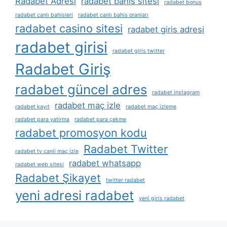
Radabet Adresi
radabet bahis sitesi
radabet bonus
radabet canlı bahisleri
radabet canlı bahis oranları
radabet casino sitesi
radabet giris adresi
radabet girisi
radabet giris twitter
Radabet Giriş
radabet güncel adres
radabet instagram
radabet maç izle
radabet kayıt
radabet maç izleme
radabet para yatirma
radabet para çekme
radabet promosyon kodu
Radabet Twitter
radabet tv canli maç izle
radabet whatsapp
radabet web sitesi
Radabet Şikayet
twitter radabet
yeni adresi radabet
yeni giris radabet