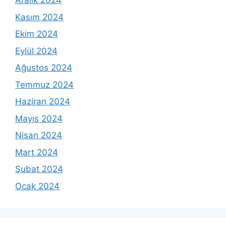
Aralık 2024
Kasım 2024
Ekim 2024
Eylül 2024
Ağustos 2024
Temmuz 2024
Haziran 2024
Mayıs 2024
Nisan 2024
Mart 2024
Şubat 2024
Ocak 2024