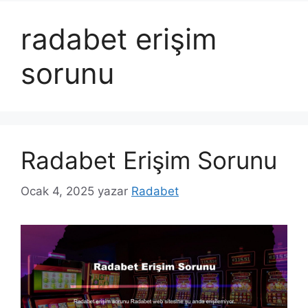
radabet erişim
sorunu
Radabet Erişim Sorunu
Ocak 4, 2025
yazar
Radabet