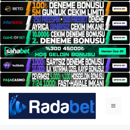
İçeriğe
atla
Menü