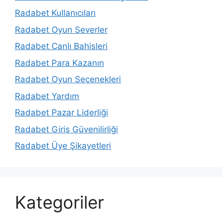
Radabet Kullanıcıları
Radabet Oyun Severler
Radabet Canlı Bahisleri
Radabet Para Kazanın
Radabet Oyun Seçenekleri
Radabet Yardım
Radabet Pazar Liderliği
Radabet Giriş Güvenilirliği
Radabet Üye Şikayetleri
Kategoriler