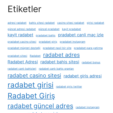
Etiketler
adresi radabet
bahis sitesi radabet
casino sitesi radabet
girisi radabet
güncel adresi radabet
güncel pradabet
kayit pradabet
kayit radabet
pradabet canli maç izle
pradabet bahis
pradabet casino sitesi
pradabet giriş
pradabet instagram
pradabet müşteri desteği
pradabet nasil bir site
pradabet para yatirma
radabet adres
pradabet sitesi
Radabet
Radabet Adresi
radabet bahis sitesi
radabet bonus
radabet canlı bahisleri
radabet canlı bahis oranları
radabet casino sitesi
radabet giris adresi
radabet girisi
radabet giris twitter
Radabet Giriş
radabet güncel adres
radabet instagram