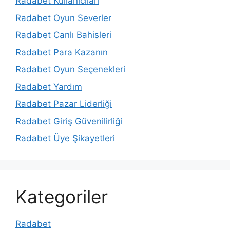
Radabet Kullanıcıları
Radabet Oyun Severler
Radabet Canlı Bahisleri
Radabet Para Kazanın
Radabet Oyun Seçenekleri
Radabet Yardım
Radabet Pazar Liderliği
Radabet Giriş Güvenilirliği
Radabet Üye Şikayetleri
Kategoriler
Radabet