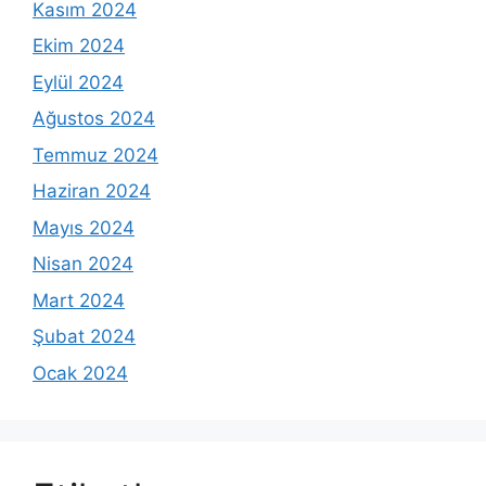
Kasım 2024
Ekim 2024
Eylül 2024
Ağustos 2024
Temmuz 2024
Haziran 2024
Mayıs 2024
Nisan 2024
Mart 2024
Şubat 2024
Ocak 2024