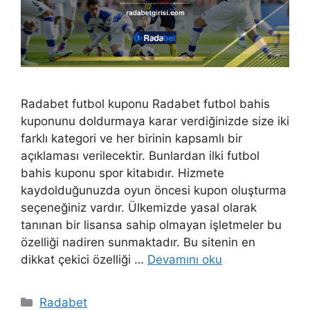
Radabet futbol kuponu Radabet futbol bahis
kuponunu doldurmaya karar verdiğinizde size iki
farklı kategori ve her birinin kapsamlı bir
açıklaması verilecektir. Bunlardan ilki futbol
bahis kuponu spor kitabıdır. Hizmete
kaydolduğunuzda oyun öncesi kupon oluşturma
seçeneğiniz vardır. Ülkemizde yasal olarak
tanınan bir lisansa sahip olmayan işletmeler bu
özelliği nadiren sunmaktadır. Bu sitenin en
dikkat çekici özelliği …
Devamını oku
Kategoriler
Radabet