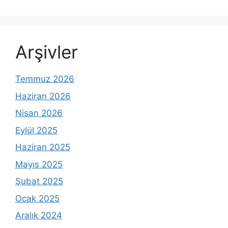
Arşivler
Temmuz 2026
Haziran 2026
Nisan 2026
Eylül 2025
Haziran 2025
Mayıs 2025
Şubat 2025
Ocak 2025
Aralık 2024