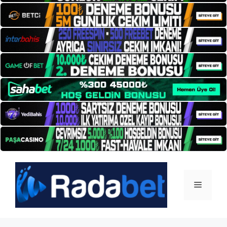
İçeriğe
atla
Menü