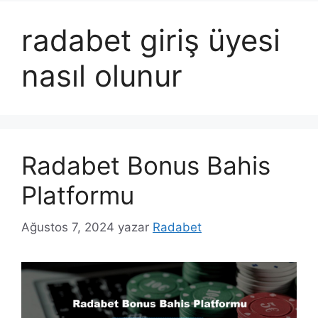
radabet giriş üyesi
nasıl olunur
Radabet Bonus Bahis
Platformu
Ağustos 7, 2024
yazar
Radabet