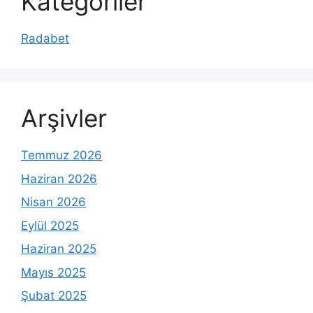
Kategoriler
Radabet
Arşivler
Temmuz 2026
Haziran 2026
Nisan 2026
Eylül 2025
Haziran 2025
Mayıs 2025
Şubat 2025