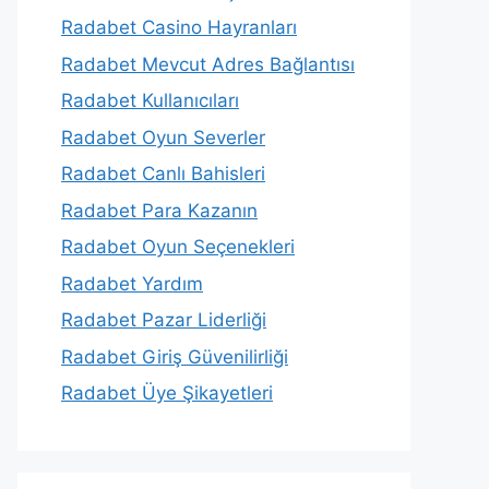
Radabet Casino Hayranları
Radabet Mevcut Adres Bağlantısı
Radabet Kullanıcıları
Radabet Oyun Severler
Radabet Canlı Bahisleri
Radabet Para Kazanın
Radabet Oyun Seçenekleri
Radabet Yardım
Radabet Pazar Liderliği
Radabet Giriş Güvenilirliği
Radabet Üye Şikayetleri