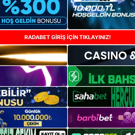
RADABET GİRİŞ İÇİN TIKLAYINIZ!