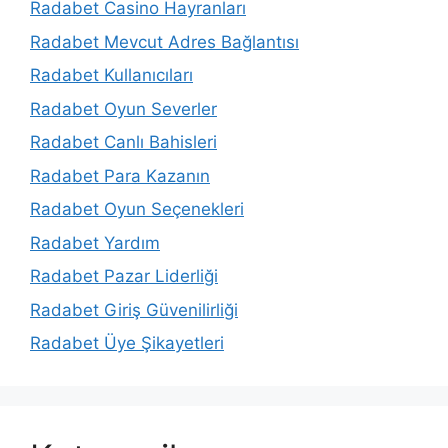
Radabet Casino Hayranları
Radabet Mevcut Adres Bağlantısı
Radabet Kullanıcıları
Radabet Oyun Severler
Radabet Canlı Bahisleri
Radabet Para Kazanın
Radabet Oyun Seçenekleri
Radabet Yardım
Radabet Pazar Liderliği
Radabet Giriş Güvenilirliği
Radabet Üye Şikayetleri