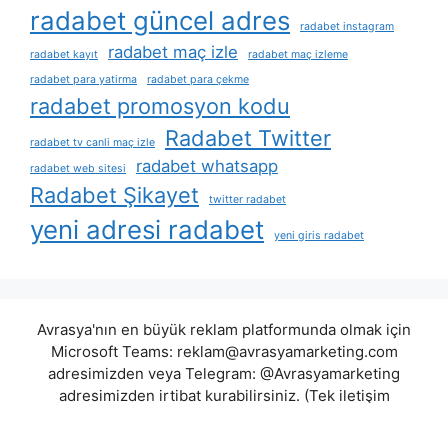
radabet güncel adres
radabet instagram
radabet maç izle
radabet kayıt
radabet maç izleme
radabet para yatirma
radabet para çekme
radabet promosyon kodu
Radabet Twitter
radabet tv canli maç izle
radabet whatsapp
radabet web sitesi
Radabet Şikayet
twitter radabet
yeni adresi radabet
yeni giris radabet
Avrasya'nın en büyük reklam platformunda olmak için
Microsoft Teams:
reklam@avrasyamarketing.com
adresimizden veya Telegram: @Avrasyamarketing
adresimizden irtibat kurabilirsiniz. (Tek iletişim
adreslerimiz teams / telegram ve mail adresimizdir.
Harici hiçbir iletişim adresimiz bulunmamaktadır.