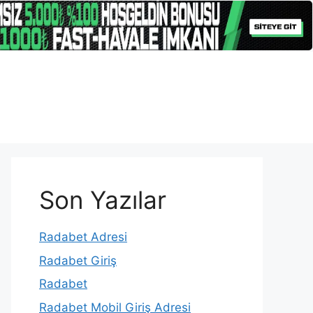
Son Yazılar
Radabet Adresi
Radabet Giriş
Radabet
Radabet Mobil Giriş Adresi