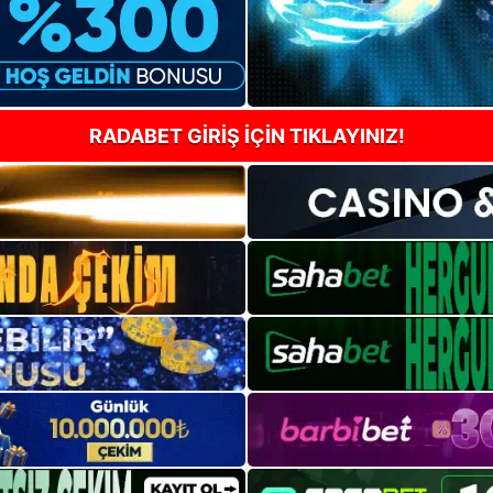
RADABET GİRİŞ İÇİN TIKLAYINIZ!